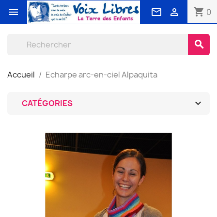
shopping_cart



0
search
Accueil
Echarpe arc-en-ciel Alpaquita

CATÉGORIES