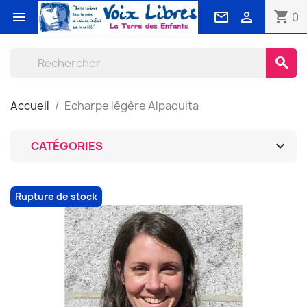
shopping_cart



0
search
Accueil
Echarpe légère Alpaquita

CATÉGORIES
Rupture de stock