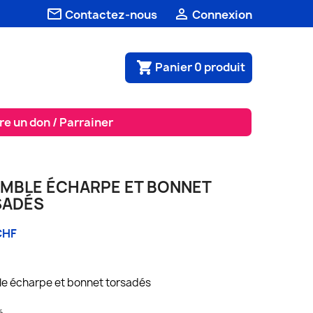


Contactez-nous
Connexion
Panier
0
produit
shopping_cart
re un don / Parrainer
MBLE ÉCHARPE ET BONNET
SADÉS
CHF
e écharpe et bonnet torsadés