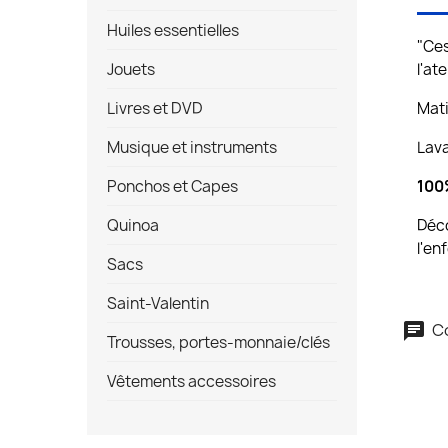
Huiles essentielles
"Ces
Jouets
l'at
Livres et DVD
Mati
Musique et instruments
Lava
Ponchos et Capes
100%
Quinoa
Déco
l'en
Sacs
Saint-Valentin
Co
Trousses, portes-monnaie/clés
Vêtements accessoires