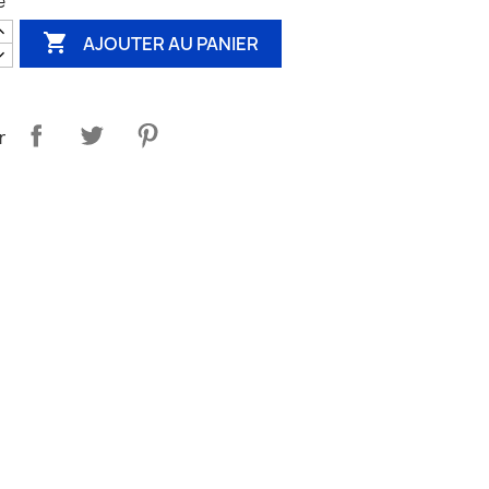
é

AJOUTER AU PANIER
r