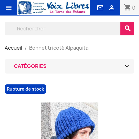
shopping_cart



0
search
Accueil
Bonnet tricoté Alpaquita

CATÉGORIES
Rupture de stock