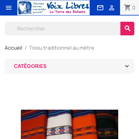
shopping_cart



0
search
Accueil
Tissu traditionnel au mètre

CATÉGORIES