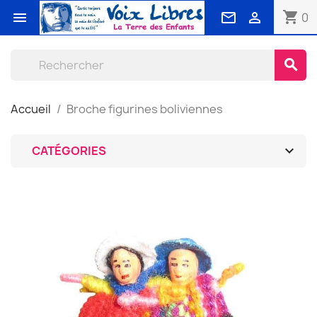
shopping_cart



0
search
Accueil
Broche figurines boliviennes

CATÉGORIES