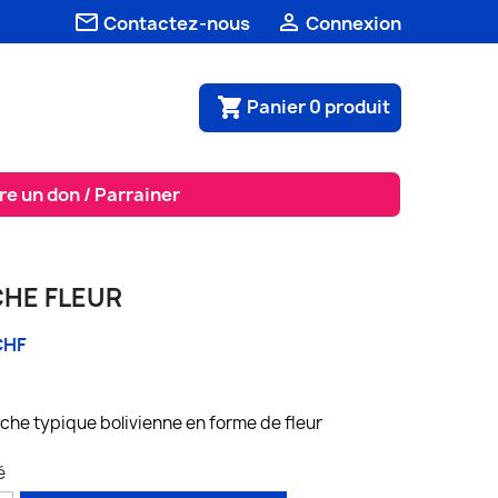


Contactez-nous
Connexion
Panier
0
produit
shopping_cart
re un don / Parrainer
HE FLEUR
CHF
èche typique bolivienne en forme de fleur
é