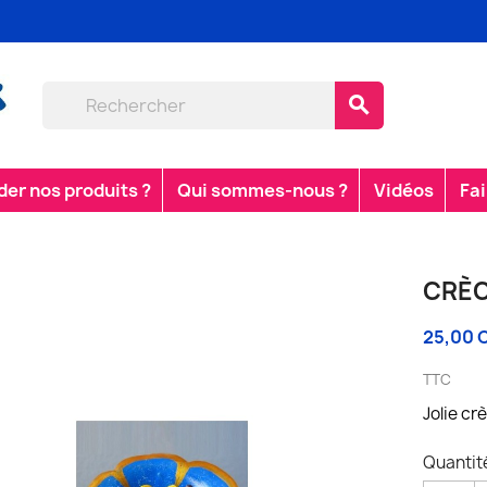
search
r nos produits ?
Qui sommes-nous ?
Vidéos
Fai
CRÈC
25,00 
TTC
Jolie cr
Quantit