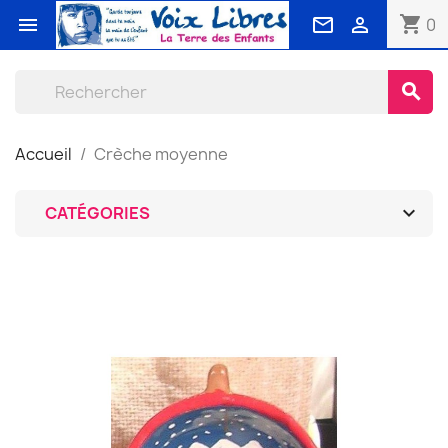
shopping_cart



0
search
Accueil
Crèche moyenne

CATÉGORIES