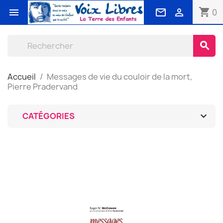
shopping_cart



0
search
Accueil
Messages de vie du couloir de la mort,
Pierre Pradervand

CATÉGORIES