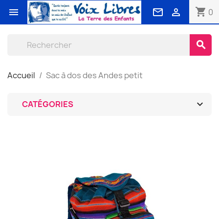
shopping_cart



0
search
Accueil
Sac à dos des Andes petit

CATÉGORIES