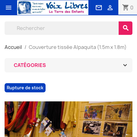
shopping_cart



0
search
Accueil
Couverture tissée Alpaquita (1.5m x 1.8m)

CATÉGORIES
Rupture de stock