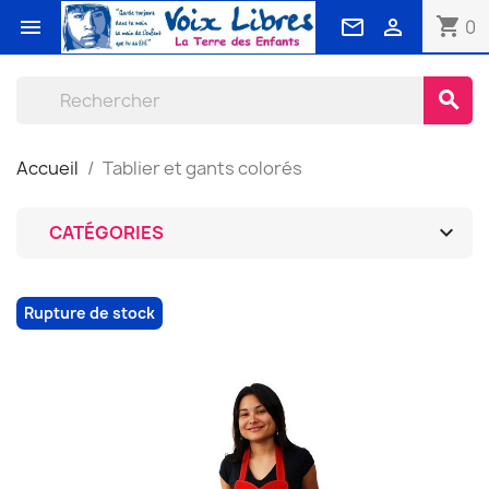
shopping_cart



0
search
Accueil
Tablier et gants colorés

CATÉGORIES
Rupture de stock