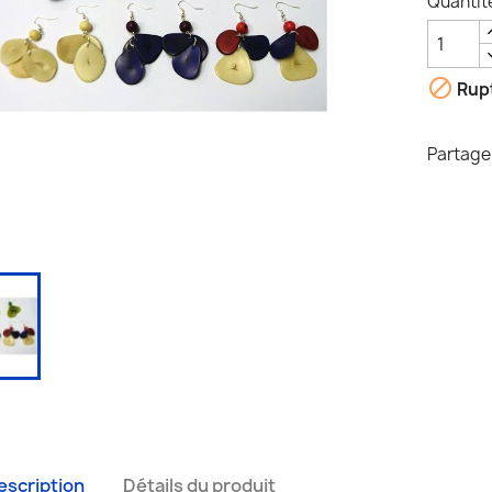
Quantit

Rupt
Partage
escription
Détails du produit