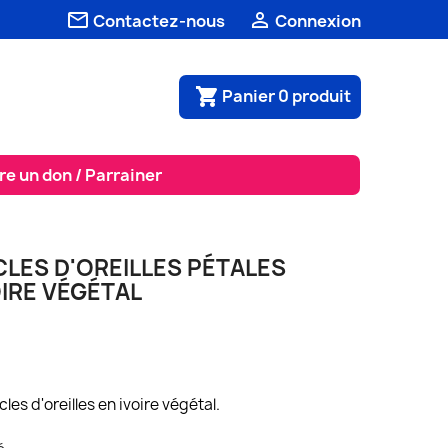


Contactez-nous
Connexion
Panier
0
produit
shopping_cart
re un don / Parrainer
LES D'OREILLES PÉTALES
OIRE VÉGÉTAL
les d'oreilles en ivoire végétal.