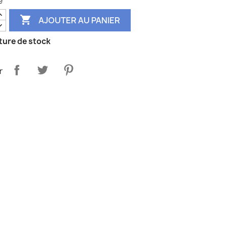
é

AJOUTER AU PANIER
ure de stock
r