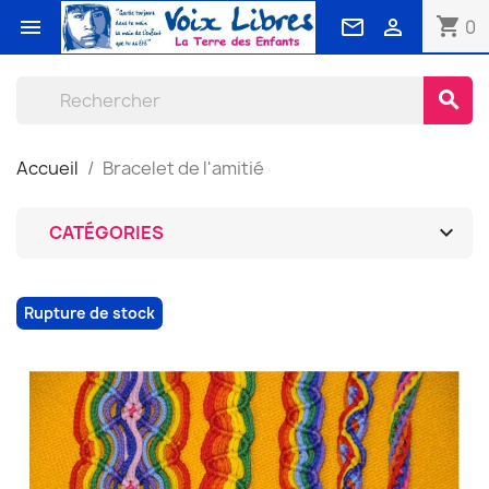
shopping_cart



0
search
Accueil
Bracelet de l'amitié

CATÉGORIES
Rupture de stock