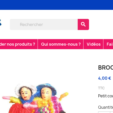
search
r nos produits ?
Qui sommes-nous ?
Vidéos
Fai
BROC
4,00 €
TTC
Petit co
Quantit