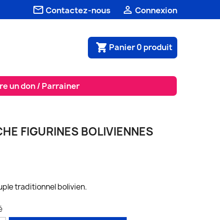


Contactez-nous
Connexion
Panier
0
produit
shopping_cart
re un don / Parrainer
HE FIGURINES BOLIVIENNES
uple traditionnel bolivien.
é