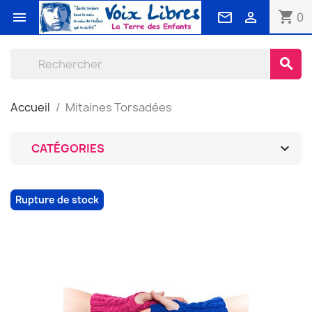
shopping_cart



0
search
Accueil
Mitaines Torsadées

CATÉGORIES
Rupture de stock